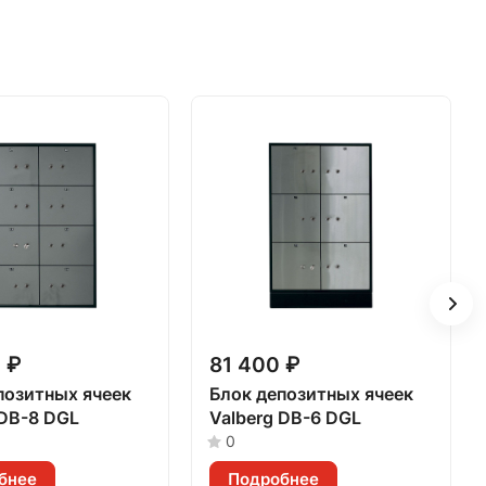
 ₽
81 400 ₽
позитных ячеек
Блок депозитных ячеек
 DB-8 DGL
Valberg DB-6 DGL
0
бнее
Подробнее