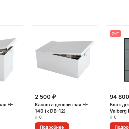
ХИТ
2 500 ₽
94 800
я H-
Кассета депозитная H-
Блок де
140 (к DB-12)
Valberg
0
0
Подробнее
Подро