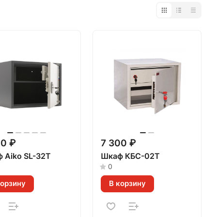
00 ₽
7 300 ₽
 Aiko SL-32Т
Шкаф КБС-02Т
0
корзину
В корзину