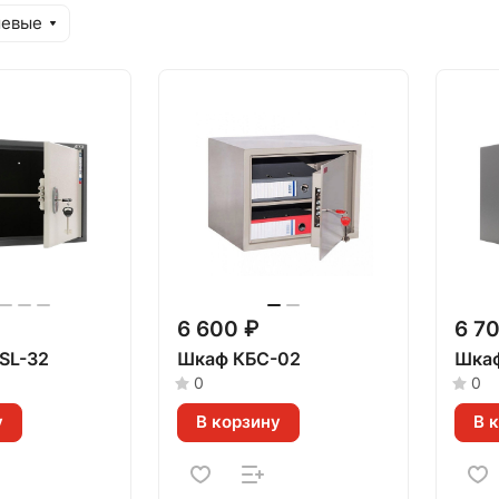
шевые
6 600 ₽
6 7
SL-32
Шкаф КБС-02
Шкаф
0
0
у
В корзину
В 