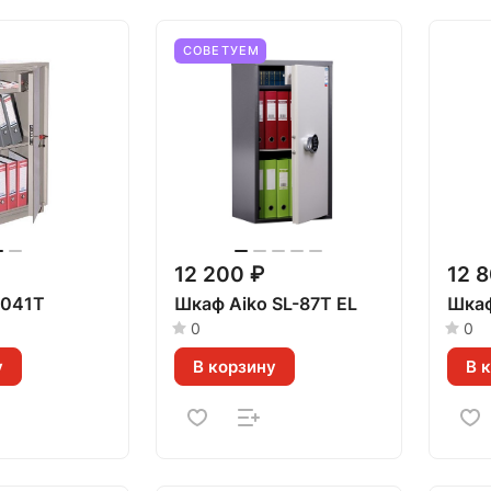
СОВЕТУЕМ
12 200 ₽
12 
-041Т
Шкаф Aiko SL-87Т EL
Шкаф
0
0
у
В корзину
В 