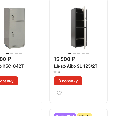
300 ₽
15 500 ₽
ф КБС-042Т
Шкаф Aiko SL-125/2T
0
корзину
В корзину