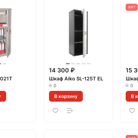
ХИТ
14 300 ₽
15 
021Т
Шкаф Aiko SL-125Т EL
Шка
0
0
у
В корзину
В 