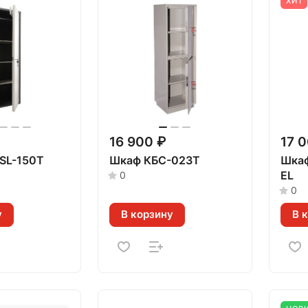
ХИТ
16 900 ₽
17 
 SL-150Т
Шкаф КБС-023Т
Шкаф
EL
0
0
у
В корзину
В 