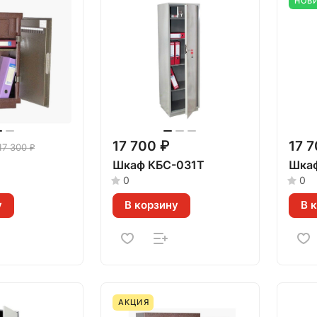
НОВ
17 700 ₽
17 7
17 300 ₽
1
Шкаф КБС-031Т
Шкаф
0
0
у
В корзину
В 
АКЦИЯ