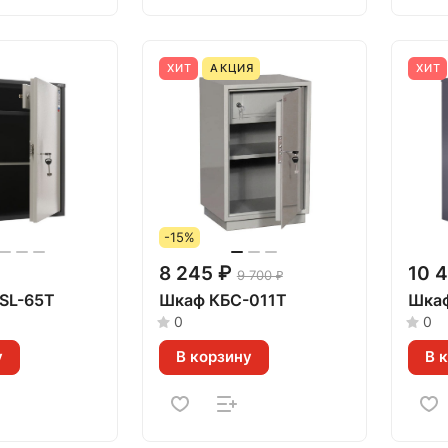
ХИТ
АКЦИЯ
ХИТ
-15%
8 245 ₽
10 
9 700 ₽
 SL-65T
Шкаф КБС-011Т
Шкаф
0
0
у
В корзину
В 