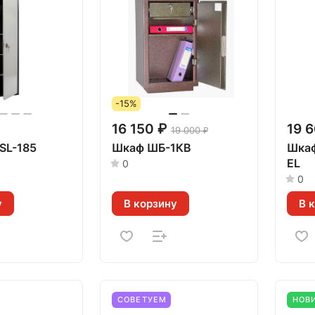
-15%
16 150 ₽
19 
19 000 ₽
SL-185
Шкаф ШБ-1КВ
Шкаф
EL
0
0
у
В корзину
В 
СОВЕТУЕМ
НОВ