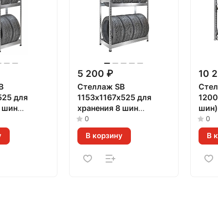
5 200 ₽
10 
B
Стеллаж SB
Стел
525 для
1153х1167х525 для
1200
 шин
хранения 8 шин
шин)
нный)
(оцинкованный)
0
0
у
В корзину
В 