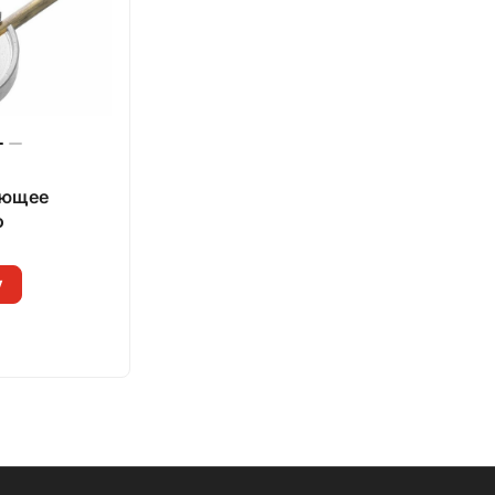
ающее
о
у