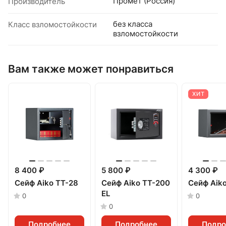
Промет (Россия)
Производитель
без класса
Класс взломостойкости
взломостойкости
Вам также может понравиться
ХИТ
8 400 ₽
5 800 ₽
4 300 ₽
Сейф Aiko TT-28
Сейф Aiko TT-200
Сейф Aik
EL
0
0
0
Подробнее
Подробнее
Подро